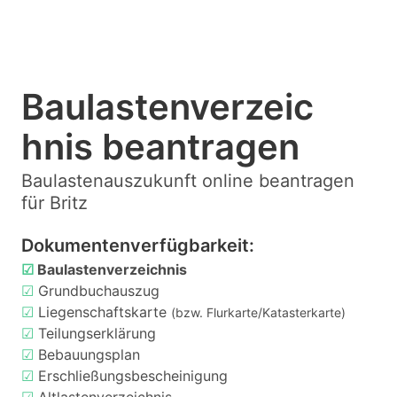
Baulastenverzeic
hnis beantragen
Baulastenauszukunft online beantragen
für Britz
Dokumentenverfügbarkeit:
☑
Baulastenverzeichnis
☑
Grundbuchauszug
☑
Liegenschaftskarte
(bzw. Flurkarte/Katasterkarte)
☑
Teilungserklärung
☑
Bebauungsplan
☑
Erschließungsbescheinigung