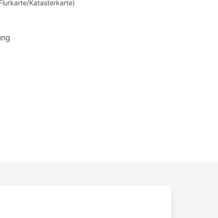
Flurkarte/Katasterkarte)
ung