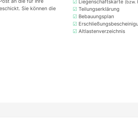
ost an die für Ihre
☑
Liegenschaftskarte
(bzw. 
eschickt. Sie können die
☑
Teilungserklärung
☑
Bebauungsplan
☑
Erschließungsbescheinig
☑
Altlastenverzeichnis