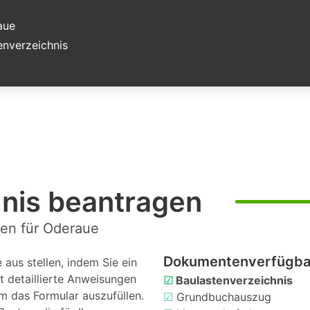
aue
nverzeichnis
hnis beantragen
gen für Oderaue
Dokumentenverfügbar
aus stellen, indem Sie ein
t detaillierte Anweisungen
☑
Baulastenverzeichnis
m das Formular auszufüllen.
☑
Grundbuchauszug