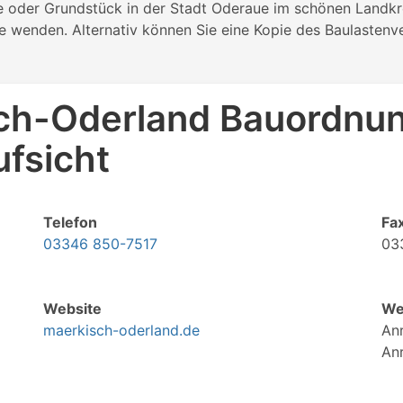
ie oder Grundstück in der Stadt Oderaue im schönen Landk
de wenden. Alternativ können Sie eine Kopie des Baulastenv
sch-Oderland Bauordnu
fsicht
Telefon
Fa
03346 850-7517
03
Website
We
maerkisch-oderland.de
An
Anr