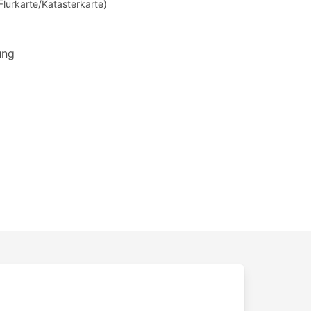
Flurkarte/Katasterkarte)
ung