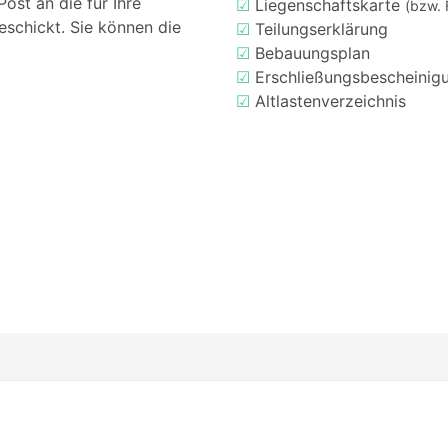
ost an die für Ihre
☑
Liegenschaftskarte
(bzw. 
eschickt. Sie können die
☑
Teilungserklärung
☑
Bebauungsplan
☑
Erschließungsbescheinig
☑
Altlastenverzeichnis