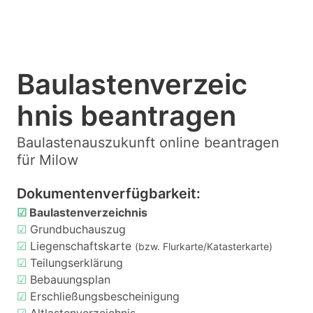
Baulastenverzeic
hnis beantragen
Baulastenauszukunft online beantragen
für Milow
Dokumentenverfügbarkeit:
☑
Baulastenverzeichnis
☑
Grundbuchauszug
☑
Liegenschaftskarte
(bzw. Flurkarte/Katasterkarte)
☑
Teilungserklärung
☑
Bebauungsplan
☑
Erschließungsbescheinigung