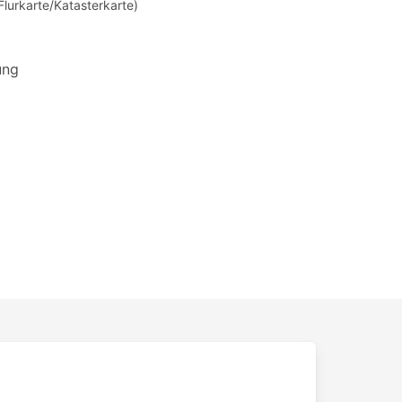
Flurkarte/Katasterkarte)
ung