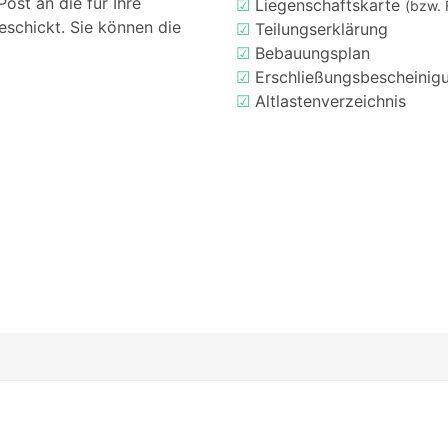
ost an die für Ihre
☑
Liegenschaftskarte
(bzw. 
eschickt. Sie können die
☑
Teilungserklärung
☑
Bebauungsplan
☑
Erschließungsbescheinig
☑
Altlastenverzeichnis