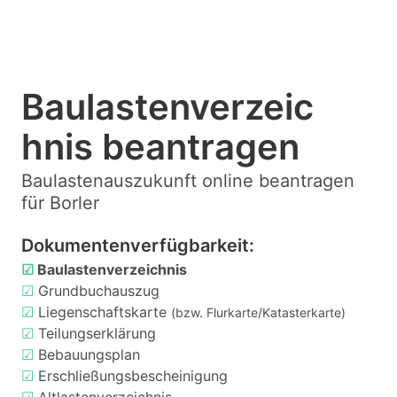
Baulastenverzeic
hnis beantragen
Baulastenauszukunft online beantragen
für Borler
Dokumentenverfügbarkeit:
☑
Baulastenverzeichnis
☑
Grundbuchauszug
☑
Liegenschaftskarte
(bzw. Flurkarte/Katasterkarte)
☑
Teilungserklärung
☑
Bebauungsplan
☑
Erschließungsbescheinigung