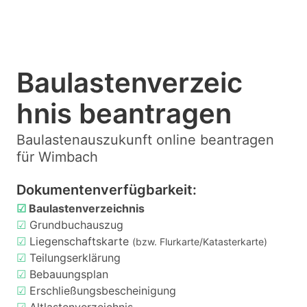
Baulastenverzeic
hnis beantragen
Baulastenauszukunft online beantragen
für Wimbach
Dokumentenverfügbarkeit:
☑
Baulastenverzeichnis
☑
Grundbuchauszug
☑
Liegenschaftskarte
(bzw. Flurkarte/Katasterkarte)
☑
Teilungserklärung
☑
Bebauungsplan
☑
Erschließungsbescheinigung