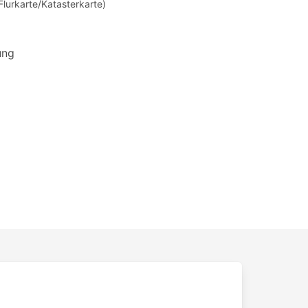
Flurkarte/Katasterkarte)
ung