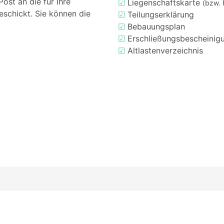
ost an die für Ihre
☑
Liegenschaftskarte
(bzw. 
eschickt. Sie können die
☑
Teilungserklärung
☑
Bebauungsplan
☑
Erschließungsbescheinig
☑
Altlastenverzeichnis