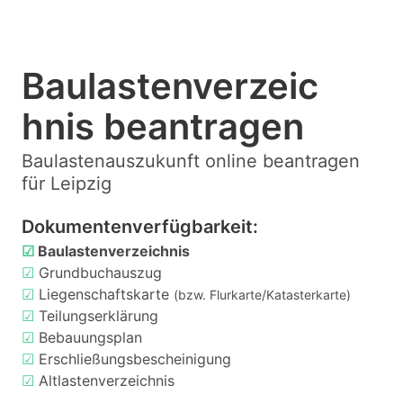
Baulastenverzeic
hnis beantragen
Baulastenauszukunft online beantragen
für Leipzig
Dokumentenverfügbarkeit:
☑
Baulastenverzeichnis
☑
Grundbuchauszug
☑
Liegenschaftskarte
(bzw. Flurkarte/Katasterkarte)
☑
Teilungserklärung
☑
Bebauungsplan
☑
Erschließungsbescheinigung
☑
Altlastenverzeichnis