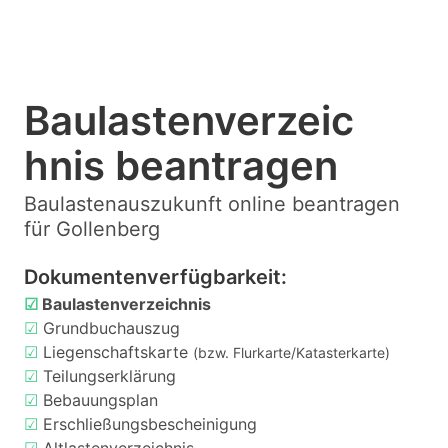
Baulastenverzeic
hnis beantragen
Baulastenauszukunft online beantragen
für Gollenberg
Dokumentenverfügbarkeit:
☑
Baulastenverzeichnis
☑
Grundbuchauszug
☑
Liegenschaftskarte
(bzw. Flurkarte/Katasterkarte)
☑
Teilungserklärung
☑
Bebauungsplan
☑
Erschließungsbescheinigung