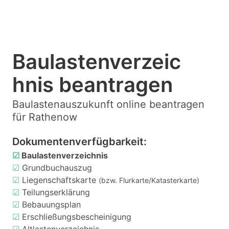
Baulastenverzeic
hnis beantragen
Baulastenauszukunft online beantragen
für Rathenow
Dokumentenverfügbarkeit:
☑
Baulastenverzeichnis
☑
Grundbuchauszug
☑
Liegenschaftskarte
(bzw. Flurkarte/Katasterkarte)
☑
Teilungserklärung
☑
Bebauungsplan
☑
Erschließungsbescheinigung