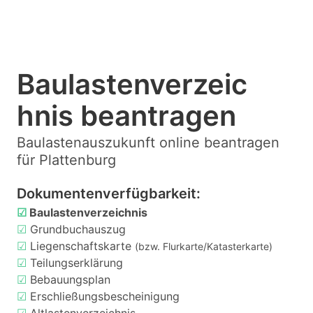
Baulastenverzeic
hnis beantragen
Baulastenauszukunft online beantragen
für Plattenburg
Dokumentenverfügbarkeit:
☑
Baulastenverzeichnis
☑
Grundbuchauszug
☑
Liegenschaftskarte
(bzw. Flurkarte/Katasterkarte)
☑
Teilungserklärung
☑
Bebauungsplan
☑
Erschließungsbescheinigung