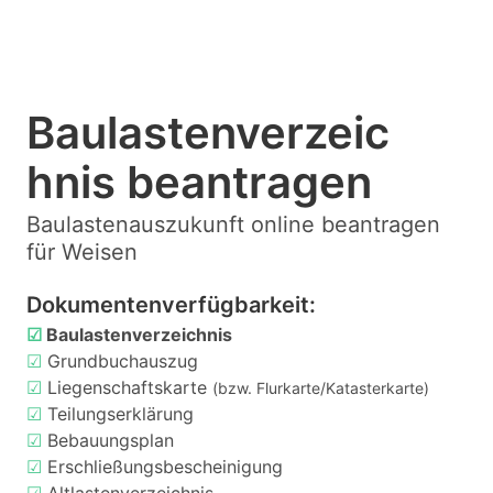
Baulastenverzeic
hnis beantragen
Baulastenauszukunft online beantragen
für Weisen
Dokumentenverfügbarkeit:
☑
Baulastenverzeichnis
☑
Grundbuchauszug
☑
Liegenschaftskarte
(bzw. Flurkarte/Katasterkarte)
☑
Teilungserklärung
☑
Bebauungsplan
☑
Erschließungsbescheinigung