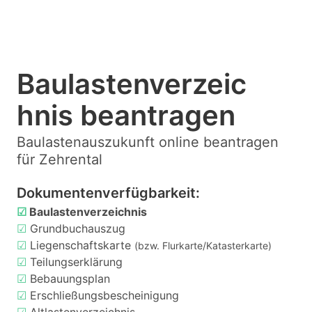
Baulastenverzeic
hnis beantragen
Baulastenauszukunft online beantragen
für Zehrental
Dokumentenverfügbarkeit:
☑
Baulastenverzeichnis
☑
Grundbuchauszug
☑
Liegenschaftskarte
(bzw. Flurkarte/Katasterkarte)
☑
Teilungserklärung
☑
Bebauungsplan
☑
Erschließungsbescheinigung