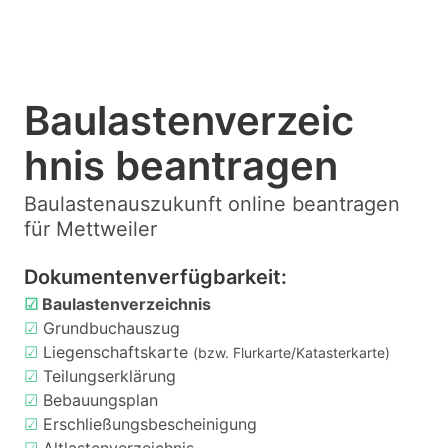
Baulastenverzeic
hnis beantragen
Baulastenauszukunft online beantragen
für Mettweiler
Dokumentenverfügbarkeit:
☑
Baulastenverzeichnis
☑
Grundbuchauszug
☑
Liegenschaftskarte
(bzw. Flurkarte/Katasterkarte)
☑
Teilungserklärung
☑
Bebauungsplan
☑
Erschließungsbescheinigung