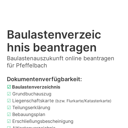
Baulastenverzeic
hnis beantragen
Baulastenauszukunft online beantragen
für Pfeffelbach
Dokumentenverfügbarkeit:
☑
Baulastenverzeichnis
☑
Grundbuchauszug
☑
Liegenschaftskarte
(bzw. Flurkarte/Katasterkarte)
☑
Teilungserklärung
☑
Bebauungsplan
☑
Erschließungsbescheinigung